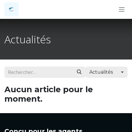
Se rendre au contenu
Actualités
Actualités
Aucun article pour le
moment.
Conçu
pour les agents